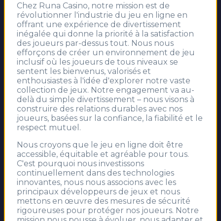
Chez Runa Casino, notre mission est de
révolutionner l'industrie du jeu en ligne en
offrant une expérience de divertissement
inégalée qui donne la priorité à la satisfaction
des joueurs par-dessus tout. Nous nous
efforçons de créer un environnement de jeu
inclusif où les joueurs de tous niveaux se
sentent les bienvenus, valorisés et
enthousiastes à l'idée d'explorer notre vaste
collection de jeux. Notre engagement va au-
delà du simple divertissement – nous visons à
construire des relations durables avec nos
joueurs, basées sur la confiance, la fiabilité et le
respect mutuel.
Nous croyons que le jeu en ligne doit être
accessible, équitable et agréable pour tous.
C'est pourquoi nous investissons
continuellement dans des technologies
innovantes, nous nous associons avec les
principaux développeurs de jeux et nous
mettons en œuvre des mesures de sécurité
rigoureuses pour protéger nos joueurs. Notre
mission nous pousse à évoluer, nous adapter et