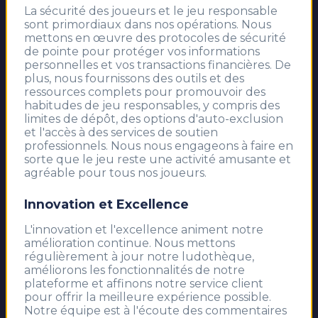
La sécurité des joueurs et le jeu responsable
sont primordiaux dans nos opérations. Nous
mettons en œuvre des protocoles de sécurité
de pointe pour protéger vos informations
personnelles et vos transactions financières. De
plus, nous fournissons des outils et des
ressources complets pour promouvoir des
habitudes de jeu responsables, y compris des
limites de dépôt, des options d'auto-exclusion
et l'accès à des services de soutien
professionnels. Nous nous engageons à faire en
sorte que le jeu reste une activité amusante et
agréable pour tous nos joueurs.
Innovation et Excellence
L'innovation et l'excellence animent notre
amélioration continue. Nous mettons
régulièrement à jour notre ludothèque,
améliorons les fonctionnalités de notre
plateforme et affinons notre service client
pour offrir la meilleure expérience possible.
Notre équipe est à l'écoute des commentaires